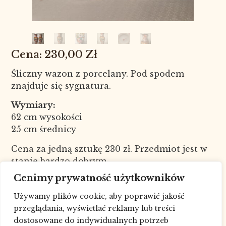
230,00
Zł
Śliczny wazon z porcelany. Pod spodem
znajduje się sygnatura.
Wymiary:
62 cm wysokości
25 cm średnicy
Cena za jedną sztukę 230 zł. Przedmiot jest w
stanie bardzo dobrym.
Nr kat. 8135, 8136
Cenimy prywatność użytkowników
W celu sprawdzenia dostępności
Używamy plików cookie, aby poprawić jakość
towaru skontaktuj się ze sklepem pod
przeglądania, wyświetlać reklamy lub treści
numerem telefonu: 693227881, drogą
dostosowane do indywidualnych potrzeb