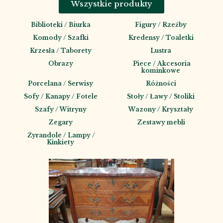
Wszystkie produkty
Biblioteki / Biurka
Figury / Rzeźby
Komody / Szafki
Kredensy / Toaletki
Krzesła / Taborety
Lustra
Obrazy
Piece / Akcesoria
kominkowe
Porcelana / Serwisy
Różności
Sofy / Kanapy / Fotele
Stoły / Ławy / Stoliki
Szafy / Witryny
Wazony / Kryształy
Zegary
Zestawy mebli
Żyrandole / Lampy /
Kinkiety