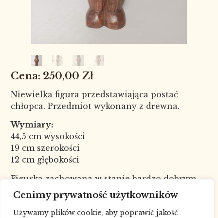
250,00
Zł
Niewielka figura przedstawiająca postać
chłopca. Przedmiot wykonany z drewna.
Wymiary:
44,5 cm wysokości
19 cm szerokości
12 cm głębokości
Figurka zachowana w stanie bardzo dobrym.
Nr kat. 4514
Cenimy prywatność użytkowników
W celu sprawdzenia dostępności
Używamy plików cookie, aby poprawić jakość
towaru skontaktuj się ze sklepem pod