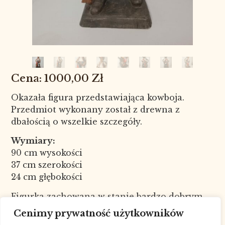
1000,00
Zł
Okazała figura przedstawiająca kowboja.
Przedmiot wykonany został z drewna z
dbałością o wszelkie szczegóły.
Wymiary:
90 cm wysokości
37 cm szerokości
24 cm głębokości
Figurka zachowana w stanie bardzo dobrym.
Nr kat. 5741
Cenimy prywatność użytkowników
W celu sprawdzenia dostępności