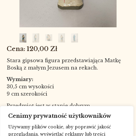
120,00
Zł
Stara gipsowa figura przedstawiająca Matkę
Boską z małym Jezusem na rekach.
Wymiary:
30,5 cm wysokości
9 cm szerokości
Przedmiot jest w stanie dobrym.
Nr kat. 8119
Cenimy prywatność użytkowników
W celu sprawdzenia dostępności
Używamy plików cookie, aby poprawić jakość
towaru skontaktuj się ze sklepem pod
przeglądania, wyświetlać reklamy lub treści