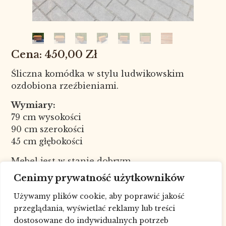
450,00
Zł
Śliczna komódka w stylu ludwikowskim
ozdobiona rzeźbieniami.
Wymiary:
79 cm wysokości
90 cm szerokości
45 cm głębokości
Mebel jest w stanie dobrym.
Nr kat. 8102
Cenimy prywatność użytkowników
W celu sprawdzenia dostępności
Używamy plików cookie, aby poprawić jakość
towaru skontaktuj się ze sklepem pod
przeglądania, wyświetlać reklamy lub treści
numerem telefonu: 693227881, drogą
dostosowane do indywidualnych potrzeb