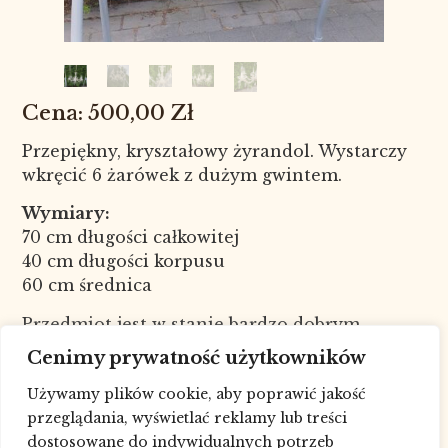
500,00
Zł
Przepiękny, kryształowy żyrandol. Wystarczy
wkręcić 6 żarówek z dużym gwintem.
Wymiary:
70 cm długości całkowitej
40 cm długości korpusu
60 cm średnica
Przedmiot jest w stanie bardzo dobrym.
Nr kat. 8266
Cenimy prywatność użytkowników
W celu sprawdzenia dostępności
Używamy plików cookie, aby poprawić jakość
towaru skontaktuj się ze sklepem pod
przeglądania, wyświetlać reklamy lub treści
numerem telefonu: 693227881, drogą
dostosowane do indywidualnych potrzeb