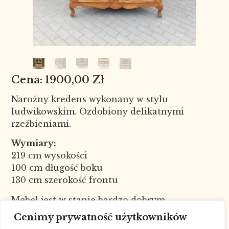
1900,00
Zł
Narożny kredens wykonany w stylu
ludwikowskim. Ozdobiony delikatnymi
rzeźbieniami.
Wymiary:
219 cm wysokości
100 cm długość boku
130 cm szerokość frontu
Mebel jest w stanie bardzo dobrym.
Nr kat. 8092
Cenimy prywatność użytkowników
W celu sprawdzenia dostępności