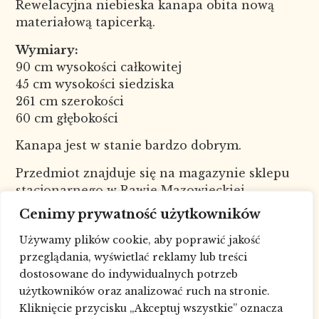
Rewelacyjna niebieska kanapa obita nową
materiałową tapicerką.
Wymiary:
90 cm wysokości całkowitej
45 cm wysokości siedziska
261 cm szerokości
60 cm głębokości
Kanapa jest w stanie bardzo dobrym.
Przedmiot znajduje się na magazynie sklepu
stacjonarnego w Rawie Mazowieckiej.
Nr kat. 7444
Cenimy prywatność użytkowników
W celu sprawdzenia dostępności
Używamy plików cookie, aby poprawić jakość
towaru skontaktuj się ze sklepem pod
przeglądania, wyświetlać reklamy lub treści
numerem telefonu: 693227881, drogą
dostosowane do indywidualnych potrzeb
mailową lub poprzez
formularz
.
użytkowników oraz analizować ruch na stronie.
Możliwa wysyłka, dowóz lub pomoc w
Kliknięcie przycisku „Akceptuj wszystkie” oznacza