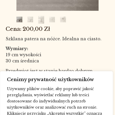
200,00
Zł
Szklana patera na nóżce. Idealna na ciasto.
Wymiary:
19 cm wysokości
30 cm średnica
Przedmiot jest w stanie bardzo dobrym.
Nr kat. 8905
Cenimy prywatność użytkowników
W celu sprawdzenia dostępności
Używamy plików cookie, aby poprawić jakość
towaru skontaktuj się ze sklepem pod
przeglądania, wyświetlać reklamy lub treści
numerem telefonu: 693227881, drogą
dostosowane do indywidualnych potrzeb
mailową lub poprzez
formularz
.
użytkowników oraz analizować ruch na stronie.
Możliwa wysyłka, dowóz lub pomoc w
Kliknięcie przycisku „Akceptuj wszystkie” oznacza