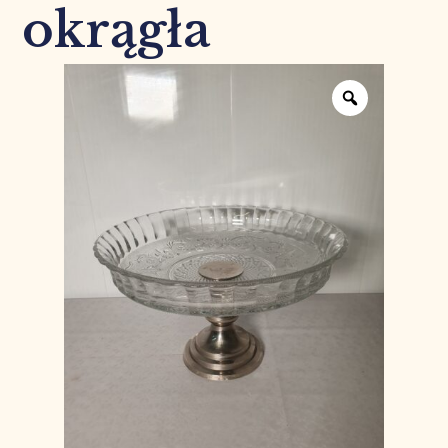
okrągła