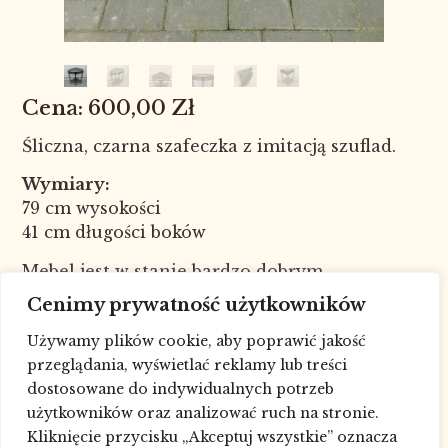
600,00
Zł
Śliczna, czarna szafeczka z imitacją szuflad.
Wymiary:
79 cm wysokości
41 cm długości boków
Mebel jest w stanie bardzo dobrym.
Nr kat. 7454
Cenimy prywatność użytkowników
W celu sprawdzenia dostępności
Używamy plików cookie, aby poprawić jakość
towaru skontaktuj się ze sklepem pod
przeglądania, wyświetlać reklamy lub treści
numerem telefonu: 693227881, drogą
dostosowane do indywidualnych potrzeb
mailową lub poprzez
formularz
.
użytkowników oraz analizować ruch na stronie.
Możliwa wysyłka, dowóz lub pomoc w
Kliknięcie przycisku „Akceptuj wszystkie” oznacza